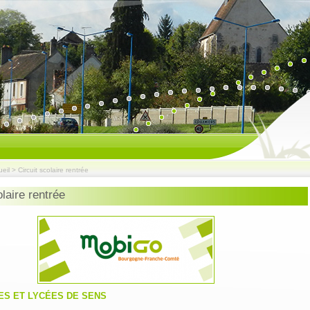
eil
>
Circuit scolaire rentrée
olaire rentrée
S ET LYCÉES DE SENS