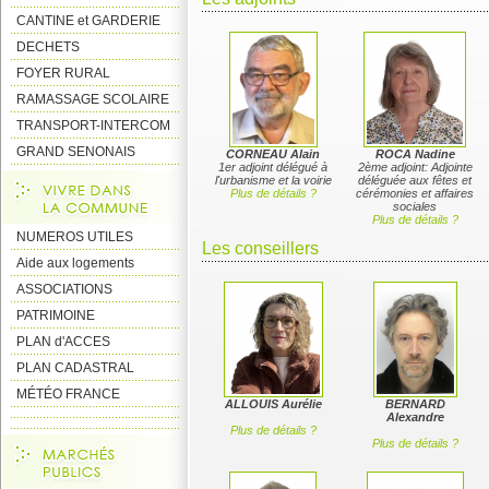
CANTINE et GARDERIE
DECHETS
FOYER RURAL
RAMASSAGE SCOLAIRE
TRANSPORT-INTERCOM
GRAND SENONAIS
CORNEAU Alain
ROCA Nadine
1er adjoint délégué à
2ème adjoint: Adjointe
l'urbanisme et la voirie
déléguée aux fêtes et
Plus de détails ?
cérémonies et affaires
sociales
Plus de détails ?
NUMEROS UTILES
Les conseillers
Aide aux logements
ASSOCIATIONS
PATRIMOINE
PLAN d'ACCES
PLAN CADASTRAL
MÉTÉO FRANCE
ALLOUIS Aurélie
BERNARD
Alexandre
Plus de détails ?
Plus de détails ?