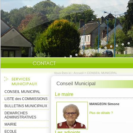
Vous êtes ici :
Accueil
>
CONSEIL MUNICIPAL
Conseil Municipal
CONSEIL MUNICIPAL
Le maire
LISTE des COMMISSIONS
MANGEON Simone
BULLETINS MUNICIPAUX
DEMARCHES
Plus de détails ?
ADMINISTRATIVES
MAIRIE
ECOLE
Les adjoints