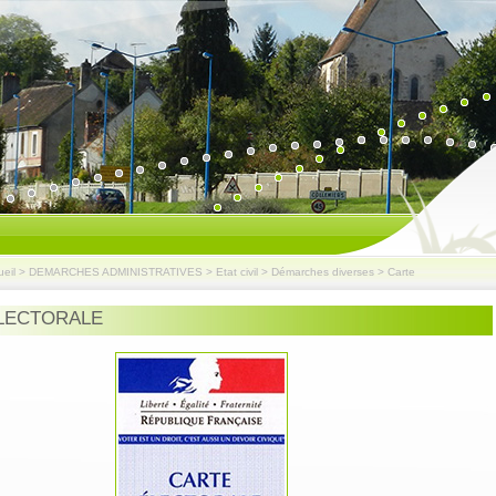
eil
>
DEMARCHES ADMINISTRATIVES
>
Etat civil
>
Démarches diverses
>
Carte
LECTORALE