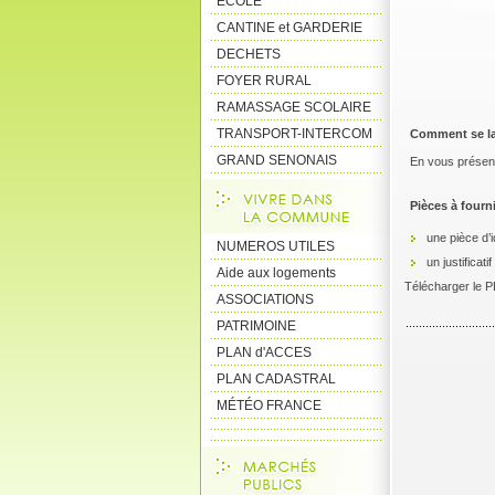
ECOLE
CANTINE et GARDERIE
DECHETS
FOYER RURAL
RAMASSAGE SCOLAIRE
TRANSPORT-INTERCOM
Comment se la
GRAND SENONAIS
En vous présent
Pièces à fourni
une pièce d’i
NUMEROS UTILES
un justificati
Aide aux logements
Télécharger le PD
ASSOCIATIONS
PATRIMOINE
PLAN d'ACCES
PLAN CADASTRAL
MÉTÉO FRANCE