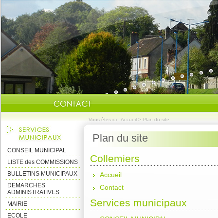
Vous êtes ici :
Accueil
>
Plan du site
Plan du site
CONSEIL MUNICIPAL
Collemiers
LISTE des COMMISSIONS
BULLETINS MUNICIPAUX
Accueil
DEMARCHES
Contact
ADMINISTRATIVES
Services municipaux
MAIRIE
ECOLE