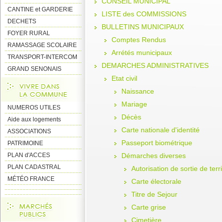
CONSEIL MUNICIPAL
CANTINE et GARDERIE
LISTE des COMMISSIONS
DECHETS
BULLETINS MUNICIPAUX
FOYER RURAL
Comptes Rendus
RAMASSAGE SCOLAIRE
Arrétés municipaux
TRANSPORT-INTERCOM
DEMARCHES ADMINISTRATIVES
GRAND SENONAIS
Etat civil
Naissance
Mariage
NUMEROS UTILES
Décès
Aide aux logements
Carte nationale d'identité
ASSOCIATIONS
Passeport biométrique
PATRIMOINE
PLAN d'ACCES
Démarches diverses
PLAN CADASTRAL
Autorisation de sortie de terri
MÉTÉO FRANCE
Carte électorale
Titre de Sejour
Carte grise
Cimetière