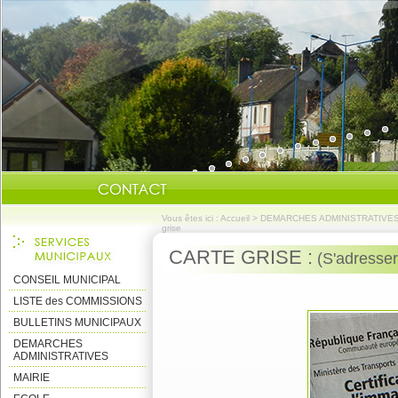
Vous êtes ici :
Accueil
>
DEMARCHES ADMINISTRATIVE
grise
CARTE GRISE :
(S'adresser
CONSEIL MUNICIPAL
LISTE des COMMISSIONS
BULLETINS MUNICIPAUX
DEMARCHES
ADMINISTRATIVES
MAIRIE