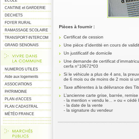
ECOLE
CANTINE et GARDERIE
DECHETS
FOYER RURAL
Pièces à fournir :
RAMASSAGE SCOLAIRE
Certificat de cession
TRANSPORT-INTERCOM
Une pièce d’identité en cours de validi
GRAND SENONAIS
Un justificatif de domicile
Une demande de certificat d’immatricu
cerfa n°10672*03
NUMEROS UTILES
Si le véhicule a plus de 4 ans, la pre
Aide aux logements
de 6 mois ou de moins de 2 mois si une
ASSOCIATIONS
Taxe afférentes à la délivrance des Tit
PATRIMOINE
L’ancienne carte grise, barrée, remise 
PLAN d'ACCES
- la mention « vendu le... » ou « cédé
- la date de la vente
PLAN CADASTRAL
- la signature du vendeur
MÉTÉO FRANCE