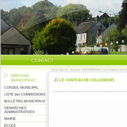
Vous êtes ici :
Accueil
>
PATRIMOINE
>
Le Chateau de Co
LE CHATEAU DE COLLEMIERS
CONSEIL MUNICIPAL
LISTE des COMMISSIONS
BULLETINS MUNICIPAUX
DEMARCHES
ADMINISTRATIVES
MAIRIE
ECOLE