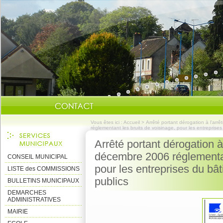
Vous êtes ici :
Accueil
>
Arrêté portant dérogation à l'arr
réglementant les bruits de voisinage, pour les entreprises
Arrêté portant dérogation à 
décembre 2006 réglementan
CONSEIL MUNICIPAL
pour les entreprises du bâ
LISTE des COMMISSIONS
publics
BULLETINS MUNICIPAUX
DEMARCHES
ADMINISTRATIVES
MAIRIE