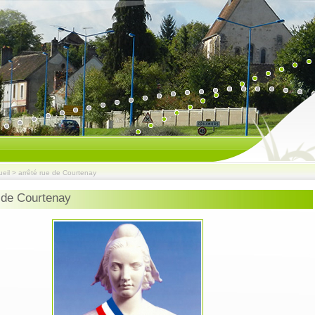
eil
>
arrêté rue de Courtenay
e de Courtenay