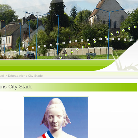
eil
>
Dégradations City Stade
ons City Stade