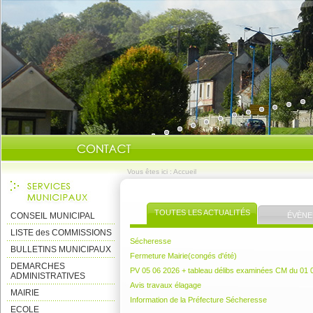
Vous êtes ici :
Accueil
TOUTES LES ACTUALITÉS
CONSEIL MUNICIPAL
ÉVÈNE
LISTE des COMMISSIONS
Sécheresse
BULLETINS MUNICIPAUX
Fermeture Mairie(congés d'été)
DEMARCHES
PV 05 06 2026 + tableau délibs examinées CM du 01 
ADMINISTRATIVES
Avis travaux élagage
MAIRIE
Information de la Préfecture Sécheresse
ECOLE