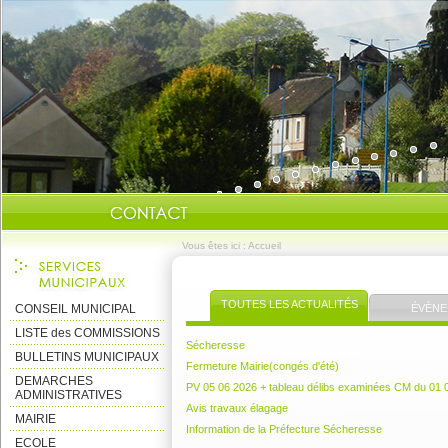
Vous êtes ici :
Accueil
TOUTES LES ACTUALITÉS
CONSEIL MUNICIPAL
ÉVÈNE
LISTE des COMMISSIONS
Sécheresse
BULLETINS MUNICIPAUX
Fermeture Mairie(congés d'été)
DEMARCHES
PV 05 06 2026 + tableau délibs examinées CM du 01 
ADMINISTRATIVES
Avis travaux élagage
MAIRIE
Information de la Préfecture Sécheresse
ECOLE